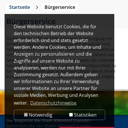
Startseite
Bürgerservice
Bürgerservice
Diese Website benutzt Cookies, die für
den technischen Betrieb der Website
Sie finden hier alle wichtigen Daten zur Versorgung mit
erforderlich sind und stets gesetzt
Strom und Wasser, zur Entsorgung von Abwasser und
werden. Andere Cookies, um Inhalte und
Abfällen. Ferner finden Sie für jeweils eine Haltestelle je
Anzeigen zu personalisieren und die
Ortsteil einen Fahrplan (und einen für die Rückfahrt von
Gießen). Weiterhin finden Sie eine Auswahl von Internet-
Zugriffe auf unsere Website zu
Adressen, die mit Allendorf und seiner Nachbarschaft zu
analysieren, werden nur mit Ihrer
tun haben. Daneben gibt es ein paar Dinge, die es Ihnen
Zustimmung gesetzt. Außerdem geben
ermöglichen, die Liebe zu unserem Städtchen zu zeigen.
wir Informationen zu Ihrer Verwendung
unserer Website an unsere Partner für
soziale Medien, Werbung und Analysen
weiter.
Datenschutzhinweise
Notwendig
Statistiken
Der Magistrat der Stadt Allendorf (Lumda)
•
Bahnhofstraße 14 • 35469 Allendorf (Lumda)