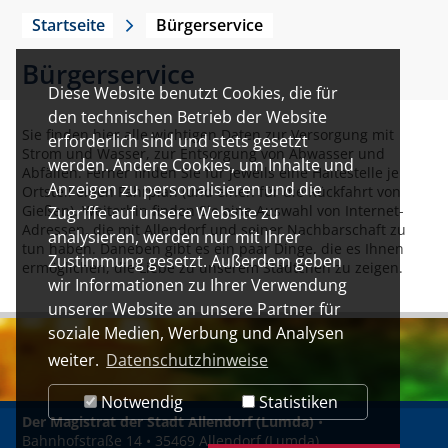
Startseite
Bürgerservice
Bürgerservice
Diese Website benutzt Cookies, die für
den technischen Betrieb der Website
Sie finden hier alle wichtigen Daten zur Versorgung mit
erforderlich sind und stets gesetzt
Strom und Wasser, zur Entsorgung von Abwasser und
werden. Andere Cookies, um Inhalte und
Abfällen. Ferner finden Sie für jeweils eine Haltestelle je
Anzeigen zu personalisieren und die
Ortsteil einen Fahrplan (und einen für die Rückfahrt von
Gießen). Weiterhin finden Sie eine Auswahl von Internet-
Zugriffe auf unsere Website zu
Adressen, die mit Allendorf und seiner Nachbarschaft zu
analysieren, werden nur mit Ihrer
tun haben. Daneben gibt es ein paar Dinge, die es Ihnen
Zustimmung gesetzt. Außerdem geben
ermöglichen, die Liebe zu unserem Städtchen zu zeigen.
wir Informationen zu Ihrer Verwendung
unserer Website an unsere Partner für
soziale Medien, Werbung und Analysen
weiter.
Datenschutzhinweise
Notwendig
Statistiken
Der Magistrat der Stadt Allendorf (Lumda)
•
Bahnhofstraße 14 • 35469 Allendorf (Lumda)