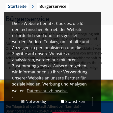
Startseite
Bürgerservice
Bürgerservice
Diese Website benutzt Cookies, die für
den technischen Betrieb der Website
Sie finden hier alle wichtigen Daten zur Versorgung mit
erforderlich sind und stets gesetzt
Strom und Wasser, zur Entsorgung von Abwasser und
werden. Andere Cookies, um Inhalte und
Abfällen. Ferner finden Sie für jeweils eine Haltestelle je
Anzeigen zu personalisieren und die
Ortsteil einen Fahrplan (und einen für die Rückfahrt von
Gießen). Weiterhin finden Sie eine Auswahl von Internet-
Zugriffe auf unsere Website zu
Adressen, die mit Allendorf und seiner Nachbarschaft zu
analysieren, werden nur mit Ihrer
tun haben. Daneben gibt es ein paar Dinge, die es Ihnen
Zustimmung gesetzt. Außerdem geben
ermöglichen, die Liebe zu unserem Städtchen zu zeigen.
wir Informationen zu Ihrer Verwendung
unserer Website an unsere Partner für
soziale Medien, Werbung und Analysen
weiter.
Datenschutzhinweise
Notwendig
Statistiken
Der Magistrat der Stadt Allendorf (Lumda)
•
Bahnhofstraße 14 • 35469 Allendorf (Lumda)