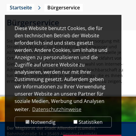
Startseite
Bürgerservice
Bürgerservice
Diese Website benutzt Cookies, die für
den technischen Betrieb der Website
Sie finden hier alle wichtigen Daten zur Versorgung mit
erforderlich sind und stets gesetzt
Strom und Wasser, zur Entsorgung von Abwasser und
werden. Andere Cookies, um Inhalte und
Abfällen. Ferner finden Sie für jeweils eine Haltestelle je
Anzeigen zu personalisieren und die
Ortsteil einen Fahrplan (und einen für die Rückfahrt von
Gießen). Weiterhin finden Sie eine Auswahl von Internet-
Zugriffe auf unsere Website zu
Adressen, die mit Allendorf und seiner Nachbarschaft zu
analysieren, werden nur mit Ihrer
tun haben. Daneben gibt es ein paar Dinge, die es Ihnen
Zustimmung gesetzt. Außerdem geben
ermöglichen, die Liebe zu unserem Städtchen zu zeigen.
wir Informationen zu Ihrer Verwendung
unserer Website an unsere Partner für
soziale Medien, Werbung und Analysen
weiter.
Datenschutzhinweise
Notwendig
Statistiken
Der Magistrat der Stadt Allendorf (Lumda)
•
Bahnhofstraße 14 • 35469 Allendorf (Lumda)