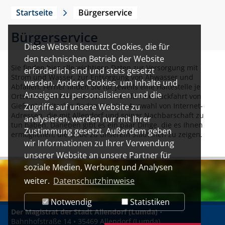
Startseite
Bürgerservice
Bürgerservice
Diese Website benutzt Cookies, die für
den technischen Betrieb der Website
Sie finden hier alle wichtigen Daten zur Versorgung mit
erforderlich sind und stets gesetzt
Strom und Wasser, zur Entsorgung von Abwasser und
werden. Andere Cookies, um Inhalte und
Abfällen. Ferner finden Sie für jeweils eine Haltestelle je
Anzeigen zu personalisieren und die
Ortsteil einen Fahrplan (und einen für die Rückfahrt von
Gießen). Weiterhin finden Sie eine Auswahl von Internet-
Zugriffe auf unsere Website zu
Adressen, die mit Allendorf und seiner Nachbarschaft zu
analysieren, werden nur mit Ihrer
tun haben. Daneben gibt es ein paar Dinge, die es Ihnen
Zustimmung gesetzt. Außerdem geben
ermöglichen, die Liebe zu unserem Städtchen zu zeigen.
wir Informationen zu Ihrer Verwendung
unserer Website an unsere Partner für
soziale Medien, Werbung und Analysen
weiter.
Datenschutzhinweise
Notwendig
Statistiken
Der Magistrat der Stadt Allendorf (Lumda)
•
Bahnhofstraße 14 • 35469 Allendorf (Lumda)