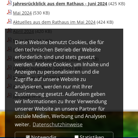
Jahresrückblick aus dem Rathaus - Juni 2024
(425 KB)
Mai 2024
(530 KB)
Aktuelles aus dem Rathaus im Mai 2024
(424 KB)
April 2024
(420 KB)
März 2024
(412 KB)
Diese Website benutzt Cookies, die für
den technischen Betrieb der Website
Februar 2024
(432 KB)
erforderlich sind und stets gesetzt
Dezember 2023 und Januar 2024
(461 KB)
werden. Andere Cookies, um Inhalte und
Oktober-November 2023
(561 KB)
Anzeigen zu personalisieren und die
September 2023
(490 KB)
Zugriffe auf unsere Website zu
analysieren, werden nur mit Ihrer
August 2023
(425 KB)
Zustimmung gesetzt. Außerdem geben
Juli 2023
(415 KB)
wir Informationen zu Ihrer Verwendung
unserer Website an unsere Partner für
soziale Medien, Werbung und Analysen
weiter.
Datenschutzhinweise
Notwendig
Statistiken