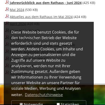
Jahresrückblick aus dem Rathaus - Juni 2024
(425 KB)
Mai 2024
(530 KB)
Aktuelles aus dem Rathaus im Mai 2024
(424 KB)
April 2024
(420 KB)
März 2024
(412 KB)
Diese Website benutzt Cookies, die für
den technischen Betrieb der Website
Februar 2024
(432 KB)
erforderlich sind und stets gesetzt
Dezember 2023 und Januar 2024
(461 KB)
werden. Andere Cookies, um Inhalte und
Oktober-November 2023
(561 KB)
Anzeigen zu personalisieren und die
September 2023
(490 KB)
Zugriffe auf unsere Website zu
analysieren, werden nur mit Ihrer
August 2023
(425 KB)
Zustimmung gesetzt. Außerdem geben
Juli 2023
(415 KB)
wir Informationen zu Ihrer Verwendung
unserer Website an unsere Partner für
soziale Medien, Werbung und Analysen
weiter.
Datenschutzhinweise
Notwendig
Statistiken