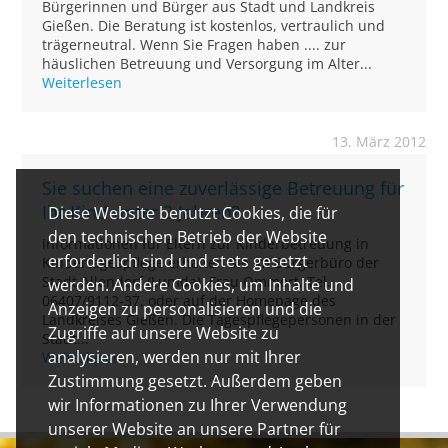
Bürgerinnen und Bürger aus Stadt und Landkreis
Gießen. Die Beratung ist kostenlos, vertraulich und
trägerneutral. Wenn Sie Fragen haben .... zur
häuslichen Betreuung und Versorgung im Alter...
Weiterlesen
13. März 2012
Sie suchen eine zuverlässige Betreuung für
Ihr Kind unter 3 Jahren?
Diese Website benutzt Cookies, die für
den technischen Betrieb der Website
Informationen für Eltern zur Kinderbetreuung in
erforderlich sind und stets gesetzt
Kindertagespflege erhalten Sie im Bürgerbüro der
Stadt Allendorf (Lumda), Frau Ommert, Tel.
werden. Andere Cookies, um Inhalte und
06407/9112-37, oder auf der Homepage des
Anzeigen zu personalisieren und die
Landkreises Gießen. Die Tagespflegepersonen in der
Zugriffe auf unsere Website zu
Stadt...
analysieren, werden nur mit Ihrer
Weiterlesen
Zustimmung gesetzt. Außerdem geben
wir Informationen zu Ihrer Verwendung
unserer Website an unsere Partner für