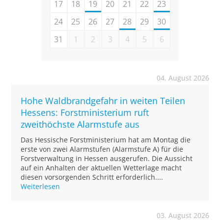
17
18
19
20
21
22
23
24
25
26
27
28
29
30
31
1
2
3
4
5
6
04. August 2026
Hohe Waldbrandgefahr in weiten Teilen
Hessens: Forstministerium ruft
zweithöchste Alarmstufe aus
Das Hessische Forstministerium hat am Montag die
erste von zwei Alarmstufen (Alarmstufe A) für die
Forstverwaltung in Hessen ausgerufen. Die Aussicht
auf ein Anhalten der aktuellen Wetterlage macht
diesen vorsorgenden Schritt erforderlich....
Weiterlesen
03. August 2026