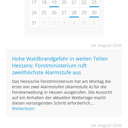
17
18
19
20
21
22
23
24
25
26
27
28
29
30
31
1
2
3
4
5
6
04. August 2026
Hohe Waldbrandgefahr in weiten Teilen
Hessens: Forstministerium ruft
zweithöchste Alarmstufe aus
Das Hessische Forstministerium hat am Montag die
erste von zwei Alarmstufen (Alarmstufe A) für die
Forstverwaltung in Hessen ausgerufen. Die Aussicht
auf ein Anhalten der aktuellen Wetterlage macht
diesen vorsorgenden Schritt erforderlich....
Weiterlesen
04. August 2026