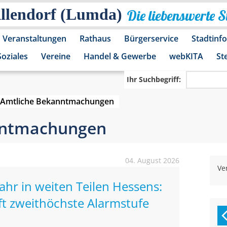
Allendorf (Lumda)
Die liebenswerte 
Veranstaltungen
Rathaus
Bürgerservice
Stadtinf
Soziales
Vereine
Handel & Gewerbe
webKITA
St
Ihr Suchbegriff:
Amtliche Bekanntmachungen
nntmachungen
04. August 2026
Ve
r in weiten Teilen Hessens:
ft zweithöchste Alarmstufe