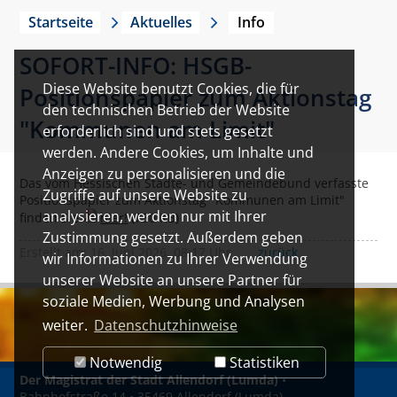
Startseite
Aktuelles
Info
SOFORT-INFO: HSGB-
Diese Website benutzt Cookies, die für
Positionspapier zum Aktionstag
den technischen Betrieb der Website
"Kommunen am Limit"
erforderlich sind und stets gesetzt
werden. Andere Cookies, um Inhalte und
Anzeigen zu personalisieren und die
Das vom Hessischen Städte- und Gemeindebund verfasste
Zugriffe auf unsere Website zu
Positionspapier zum Aktionstag "Kommunen am Limit"
analysieren, werden nur mit Ihrer
finden Sie
hier!
(750 KB)
Zustimmung gesetzt. Außerdem geben
Erstellt am: 16. Juni 2026, 08:17 Uhr
zurück
wir Informationen zu Ihrer Verwendung
unserer Website an unsere Partner für
soziale Medien, Werbung und Analysen
weiter.
Datenschutzhinweise
Notwendig
Statistiken
Der Magistrat der Stadt Allendorf (Lumda)
•
Bahnhofstraße 14 • 35469 Allendorf (Lumda)