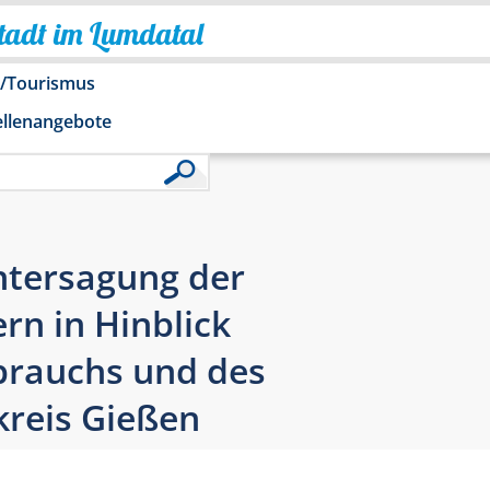
Stadt im Lumdatal
o/Tourismus
ellenangebote
ntersagung der
n in Hinblick
brauchs und des
kreis Gießen