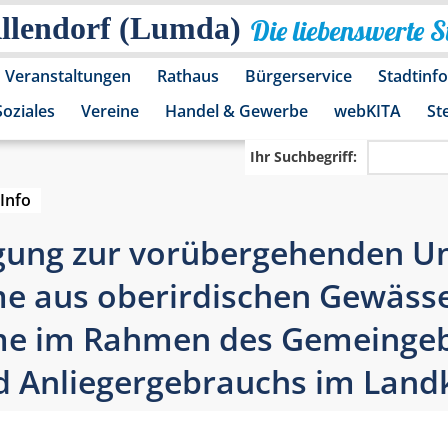
Allendorf (Lumda)
Die liebenswerte 
Veranstaltungen
Rathaus
Bürgerservice
Stadtinf
Soziales
Vereine
Handel & Gewerbe
webKITA
St
Ihr Suchbegriff:
Info
gung zur vorübergehenden U
 aus oberirdischen Gewässer
me im Rahmen des Gemeinge
d Anliegergebrauchs im Land