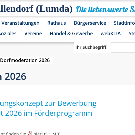
Allendorf (Lumda)
Die liebenswerte 
Veranstaltungen
Rathaus
Bürgerservice
Stadtinf
Soziales
Vereine
Handel & Gewerbe
webKITA
St
Ihr Suchbegriff:
Dorfmoderation 2026
 2026
ungskonzept zur Bewerbung
kt 2026 im Förderprogramm
pt finden Sie
hier!
(5.1 MB)