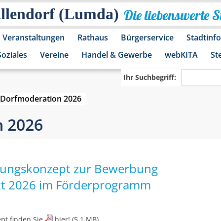
Allendorf (Lumda)
Die liebenswerte 
Veranstaltungen
Rathaus
Bürgerservice
Stadtinf
Soziales
Vereine
Handel & Gewerbe
webKITA
St
Ihr Suchbegriff:
Dorfmoderation 2026
 2026
ungskonzept zur Bewerbung
kt 2026 im Förderprogramm
pt finden Sie
hier!
(5.1 MB)