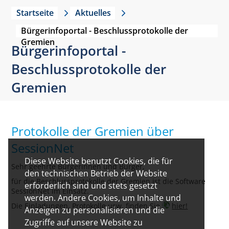
Startseite
Aktuelles
Bürgerinfoportal - Beschlussprotokolle der
Gremien
Bürgerinfoportal -
Beschlussprotokolle der
Gremien
Protokolle der Gremien über
SessionNet
Diese Website benutzt Cookies, die für
Sehr geehrte Bürgerinnen und Bürger,
den technischen Betrieb der Website
für die Beschlussprotokolle der Gremien ist die Software
erforderlich sind und stets gesetzt
SessionNet im Einsatz.
werden. Andere Cookies, um Inhalte und
Die Einladungen, Protokolle usw. finden Sie
hier!
Anzeigen zu personalisieren und die
Zugriffe auf unsere Website zu