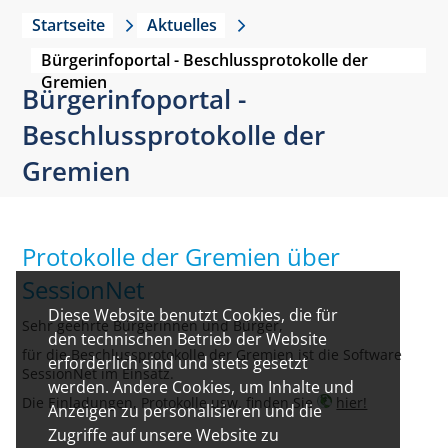
Startseite
Aktuelles
Bürgerinfoportal - Beschlussprotokolle der
Gremien
Bürgerinfoportal -
Beschlussprotokolle der
Gremien
Protokolle der Gremien über
SessionNet
Diese Website benutzt Cookies, die für
Sehr geehrte Bürgerinnen und Bürger,
den technischen Betrieb der Website
für die Beschlussprotokolle der Gremien ist die Software
erforderlich sind und stets gesetzt
SessionNet im Einsatz.
werden. Andere Cookies, um Inhalte und
Die Einladungen, Protokolle usw. finden Sie
hier!
Anzeigen zu personalisieren und die
Zugriffe auf unsere Website zu