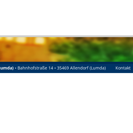
(Lumda)
• Bahnhofstraße 14 • 35469 Allendorf (Lumda)
Kontakt