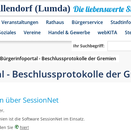
Allendorf (Lumda)
Die liebenswerte 
Veranstaltungen
Rathaus
Bürgerservice
Stadtinf
Soziales
Vereine
Handel & Gewerbe
webKITA
St
Ihr Suchbegriff:
Bürgerinfoportal - Beschlussprotokolle der Gremien
l - Beschlussprotokolle der 
en über SessionNet
er,
ien ist die Software SessionNet im Einsatz.
nden Sie
hier!