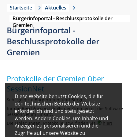
Startseite
Aktuelles
Bürgerinfoportal - Beschlussprotokolle der
Gremien
Bürgerinfoportal -
Beschlussprotokolle der
Gremien
Protokolle der Gremien über
SessionNet
Diese Website benutzt Cookies, die für
Sehr geehrte Bürgerinnen und Bürger,
den technischen Betrieb der Website
für die Beschlussprotokolle der Gremien ist die Software
erforderlich sind und stets gesetzt
SessionNet im Einsatz.
werden. Andere Cookies, um Inhalte und
Die Einladungen, Protokolle usw. finden Sie
hier!
Anzeigen zu personalisieren und die
Zugriffe auf unsere Website zu