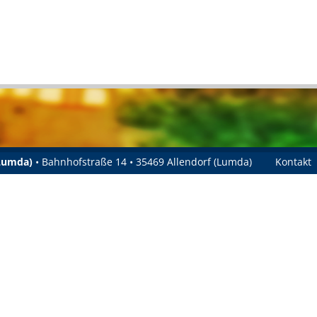
(Lumda)
• Bahnhofstraße 14 • 35469 Allendorf (Lumda)
Kontakt