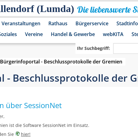
Allendorf (Lumda)
Die liebenswerte 
Veranstaltungen
Rathaus
Bürgerservice
Stadtinf
Soziales
Vereine
Handel & Gewerbe
webKITA
St
Ihr Suchbegriff:
Bürgerinfoportal - Beschlussprotokolle der Gremien
l - Beschlussprotokolle der 
en über SessionNet
er,
ien ist die Software SessionNet im Einsatz.
nden Sie
hier!