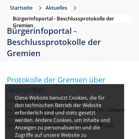
Startseite
Aktuelles
Bürgerinfoportal - Beschlussprotokolle der
Gremien
Bürgerinfoportal -
Beschlussprotokolle der
Gremien
Protokolle der Gremien über
SessionNet
Diese Website benutzt Cookies, die für
Sehr geehrte Bürgerinnen und Bürger,
den technischen Betrieb der Website
für die Beschlussprotokolle der Gremien ist die Software
erforderlich sind und stets gesetzt
SessionNet im Einsatz.
werden. Andere Cookies, um Inhalte und
Die Einladungen, Protokolle usw. finden Sie
hier!
Anzeigen zu personalisieren und die
Zugriffe auf unsere Website zu