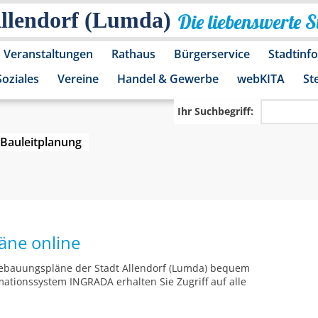
Allendorf (Lumda)
Die liebenswerte 
Veranstaltungen
Rathaus
Bürgerservice
Stadtinf
Soziales
Vereine
Handel & Gewerbe
webKITA
St
Ihr Suchbegriff:
Bauleitplanung
äne online
 Bebauungspläne der Stadt Allendorf (Lumda) bequem
ationssystem INGRADA erhalten Sie Zugriff auf alle