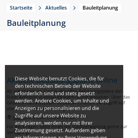
Startseite
Aktuelles
Bauleitplanung
Bauleitplanung
Aktuelle Bebauungspläne online
Diese Website benutzt Cookies, die für
den technischen Betrieb der Website
Ab sofort können Sie die aktuellen Bebauungspläne der
erforderlich sind und stets gesetzt
Stadt Allendorf (Lumda) bequem online einsehen. Über das
werden. Andere Cookies, um Inhalte und
Geoinformationssystem INGRADA erhalten Sie Zugriff auf
Anzeigen zu personalisieren und die
alle relevanten Planunterlagen.
Zugriffe auf unsere Website zu
Hier
geht´s zum Online-Portal!
analysieren, werden nur mit Ihrer
Für Rückfragen steht Ihnen die Stadtverwaltung gerne zur
Zustimmung gesetzt. Außerdem geben
Verfügung.
wir Informationen zu Ihrer Verwendung