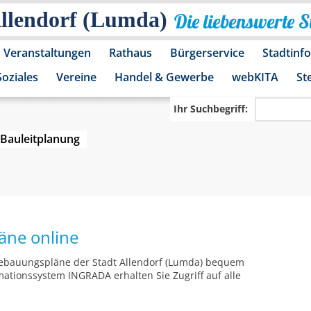
Allendorf (Lumda)
Die liebenswerte 
Veranstaltungen
Rathaus
Bürgerservice
Stadtinf
Soziales
Vereine
Handel & Gewerbe
webKITA
St
Ihr Suchbegriff:
Bauleitplanung
äne online
 Bebauungspläne der Stadt Allendorf (Lumda) bequem
ationssystem INGRADA erhalten Sie Zugriff auf alle