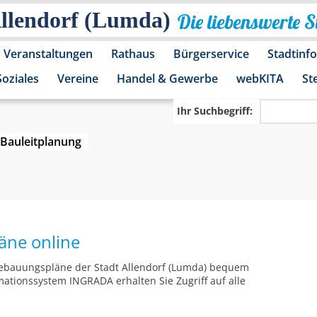
Allendorf (Lumda)
Die liebenswerte 
Veranstaltungen
Rathaus
Bürgerservice
Stadtinf
Soziales
Vereine
Handel & Gewerbe
webKITA
St
Ihr Suchbegriff:
Bauleitplanung
äne online
 Bebauungspläne der Stadt Allendorf (Lumda) bequem
ationssystem INGRADA erhalten Sie Zugriff auf alle