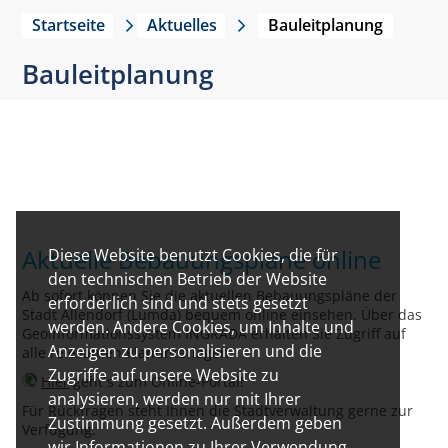
Startseite
Aktuelles
Bauleitplanung
Bauleitplanung
Aktuelle Bebauungspläne online
Diese Website benutzt Cookies, die für
den technischen Betrieb der Website
Ab sofort können Sie die aktuellen Bebauungspläne der
erforderlich sind und stets gesetzt
Stadt Allendorf (Lumda) bequem online einsehen. Über das
werden. Andere Cookies, um Inhalte und
Geoinformationssystem INGRADA erhalten Sie Zugriff auf
Anzeigen zu personalisieren und die
alle relevanten Planunterlagen.
Zugriffe auf unsere Website zu
Hier
geht´s zum Online-Portal!
analysieren, werden nur mit Ihrer
Für Rückfragen steht Ihnen die Stadtverwaltung gerne zur
Zustimmung gesetzt. Außerdem geben
Verfügung.
wir Informationen zu Ihrer Verwendung