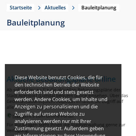
Startseite
Aktuelles
Bauleitplanung
Bauleitplanung
Aktuelle Bebauungspläne online
Diese Website benutzt Cookies, die für
den technischen Betrieb der Website
Ab sofort können Sie die aktuellen Bebauungspläne der
erforderlich sind und stets gesetzt
Stadt Allendorf (Lumda) bequem online einsehen. Über das
werden. Andere Cookies, um Inhalte und
Geoinformationssystem INGRADA erhalten Sie Zugriff auf
Anzeigen zu personalisieren und die
alle relevanten Planunterlagen.
Zugriffe auf unsere Website zu
Hier
geht´s zum Online-Portal!
analysieren, werden nur mit Ihrer
Für Rückfragen steht Ihnen die Stadtverwaltung gerne zur
Zustimmung gesetzt. Außerdem geben
Verfügung.
wir Informationen zu Ihrer Verwendung