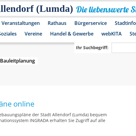
Allendorf (Lumda)
Die liebenswerte 
Veranstaltungen
Rathaus
Bürgerservice
Stadtinf
Soziales
Vereine
Handel & Gewerbe
webKITA
St
Ihr Suchbegriff:
Bauleitplanung
äne online
 Bebauungspläne der Stadt Allendorf (Lumda) bequem
ationssystem INGRADA erhalten Sie Zugriff auf alle