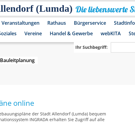
Allendorf (Lumda)
Die liebenswerte 
Veranstaltungen
Rathaus
Bürgerservice
Stadtinf
Soziales
Vereine
Handel & Gewerbe
webKITA
St
Ihr Suchbegriff:
Bauleitplanung
äne online
 Bebauungspläne der Stadt Allendorf (Lumda) bequem
ationssystem INGRADA erhalten Sie Zugriff auf alle