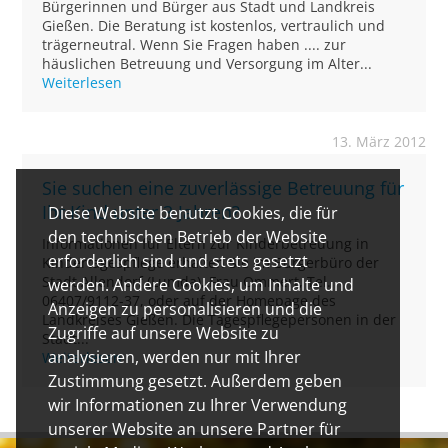
Bürgerinnen und Bürger aus Stadt und Landkreis
Gießen. Die Beratung ist kostenlos, vertraulich und
trägerneutral. Wenn Sie Fragen haben .... zur
häuslichen Betreuung und Versorgung im Alter...
Weiterlesen
13. März 2012
Sie suchen eine zuverlässige Betreuung für
Ihr Kind unter 3 Jahren?
Diese Website benutzt Cookies, die für
den technischen Betrieb der Website
Informationen für Eltern zur Kinderbetreuung in
erforderlich sind und stets gesetzt
Kindertagespflege erhalten Sie im Bürgerbüro der
Stadt Allendorf (Lumda), Frau Ommert, Tel.
werden. Andere Cookies, um Inhalte und
06407/9112-37, oder auf der Homepage des
Anzeigen zu personalisieren und die
Landkreises Gießen. Die Tagespflegepersonen in der
Zugriffe auf unsere Website zu
Stadt...
analysieren, werden nur mit Ihrer
Weiterlesen
Zustimmung gesetzt. Außerdem geben
wir Informationen zu Ihrer Verwendung
unserer Website an unsere Partner für