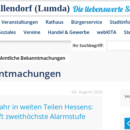
Allendorf (Lumda)
Die liebenswerte 
Veranstaltungen
Rathaus
Bürgerservice
Stadtinf
Soziales
Vereine
Handel & Gewerbe
webKITA
St
Ihr Suchbegriff:
Amtliche Bekanntmachungen
nntmachungen
04. August 2026
Ve
r in weiten Teilen Hessens:
ft zweithöchste Alarmstufe