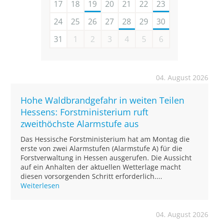
17
18
19
20
21
22
23
24
25
26
27
28
29
30
31
1
2
3
4
5
6
04. August 2026
Hohe Waldbrandgefahr in weiten Teilen
Hessens: Forstministerium ruft
zweithöchste Alarmstufe aus
Das Hessische Forstministerium hat am Montag die
erste von zwei Alarmstufen (Alarmstufe A) für die
Forstverwaltung in Hessen ausgerufen. Die Aussicht
auf ein Anhalten der aktuellen Wetterlage macht
diesen vorsorgenden Schritt erforderlich....
Weiterlesen
04. August 2026