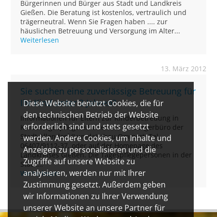
Bürgerinnen und Bürger aus Stadt und Landkreis
Gießen. Die Beratung ist kostenlos, vertraulich und
trägerneutral. Wenn Sie Fragen haben .... zur
häuslichen Betreuung und Versorgung im Alter...
Weiterlesen
13. März 2012
Sie suchen eine zuverlässige Betreuung für
Ihr Kind unter 3 Jahren?
Diese Website benutzt Cookies, die für
den technischen Betrieb der Website
Informationen für Eltern zur Kinderbetreuung in
erforderlich sind und stets gesetzt
Kindertagespflege erhalten Sie im Bürgerbüro der
Stadt Allendorf (Lumda), Frau Ommert, Tel.
werden. Andere Cookies, um Inhalte und
06407/9112-37, oder auf der Homepage des
Anzeigen zu personalisieren und die
Landkreises Gießen. Die Tagespflegepersonen in der
Zugriffe auf unsere Website zu
Stadt...
analysieren, werden nur mit Ihrer
Weiterlesen
Zustimmung gesetzt. Außerdem geben
wir Informationen zu Ihrer Verwendung
unserer Website an unsere Partner für