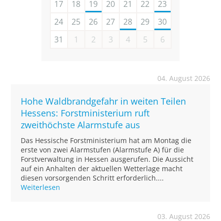
17
18
19
20
21
22
23
24
25
26
27
28
29
30
31
1
2
3
4
5
6
04. August 2026
Hohe Waldbrandgefahr in weiten Teilen
Hessens: Forstministerium ruft
zweithöchste Alarmstufe aus
Das Hessische Forstministerium hat am Montag die
erste von zwei Alarmstufen (Alarmstufe A) für die
Forstverwaltung in Hessen ausgerufen. Die Aussicht
auf ein Anhalten der aktuellen Wetterlage macht
diesen vorsorgenden Schritt erforderlich....
Weiterlesen
03. August 2026