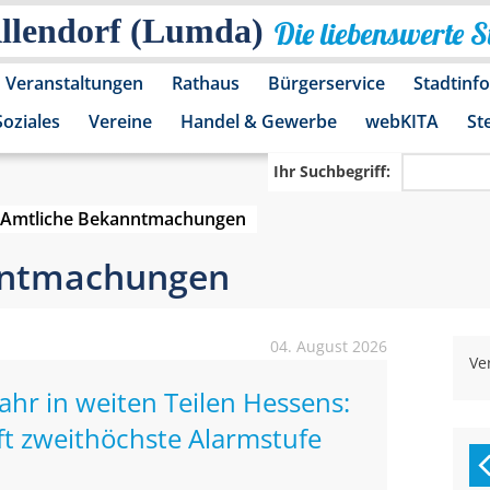
Allendorf (Lumda)
Die liebenswerte 
Veranstaltungen
Rathaus
Bürgerservice
Stadtinf
Soziales
Vereine
Handel & Gewerbe
webKITA
St
Ihr Suchbegriff:
Amtliche Bekanntmachungen
nntmachungen
04. August 2026
Ve
r in weiten Teilen Hessens:
ft zweithöchste Alarmstufe