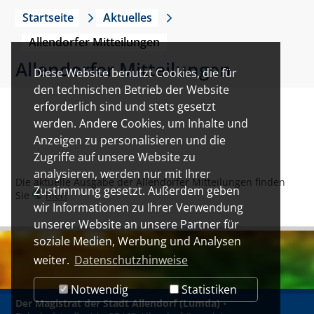
Startseite
Aktuelles
Allendorfer Mitteilungen
Allendorfer Mitteilungen
Diese Website benutzt Cookies, die für
den technischen Betrieb der Website
erforderlich sind und stets gesetzt
werden. Andere Cookies, um Inhalte und
Anzeigen zu personalisieren und die
Zugriffe auf unsere Website zu
analysieren, werden nur mit Ihrer
Die aktuelle Ausgabe der Allendorfer Mitteilungen finden
Zustimmung gesetzt. Außerdem geben
Sie
hier!
wir Informationen zu Ihrer Verwendung
unserer Website an unsere Partner für
soziale Medien, Werbung und Analysen
weiter.
Datenschutzhinweise
Notwendig
Statistiken
Der Magistrat der Stadt Allendorf (Lumda)
•