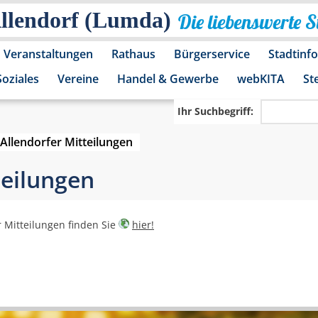
Allendorf (Lumda)
Die liebenswerte 
Veranstaltungen
Rathaus
Bürgerservice
Stadtinf
Soziales
Vereine
Handel & Gewerbe
webKITA
St
Ihr Suchbegriff:
Allendorfer Mitteilungen
teilungen
r Mitteilungen finden Sie
hier!