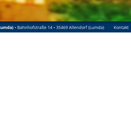
(Lumda)
• Bahnhofstraße 14 • 35469 Allendorf (Lumda)
Kontakt