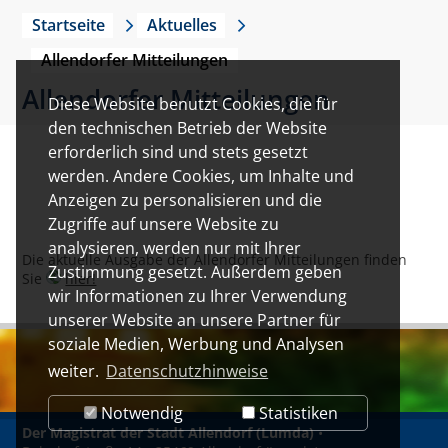
Startseite
Aktuelles
Allendorfer Mitteilungen
Allendorfer Mitteilungen
Diese Website benutzt Cookies, die für
den technischen Betrieb der Website
erforderlich sind und stets gesetzt
werden. Andere Cookies, um Inhalte und
Anzeigen zu personalisieren und die
Zugriffe auf unsere Website zu
analysieren, werden nur mit Ihrer
Die aktuelle Ausgabe der Allendorfer Mitteilungen finden
Zustimmung gesetzt. Außerdem geben
Sie
hier!
wir Informationen zu Ihrer Verwendung
unserer Website an unsere Partner für
soziale Medien, Werbung und Analysen
weiter.
Datenschutzhinweise
Notwendig
Statistiken
Der Magistrat der Stadt Allendorf (Lumda)
•