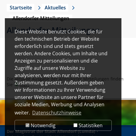
Startseite
Aktuelles
Allendorfer Mitteilungen
Allendorfer Mitteilungen
Diese Website benutzt Cookies, die für
den technischen Betrieb der Website
erforderlich sind und stets gesetzt
werden. Andere Cookies, um Inhalte und
Anzeigen zu personalisieren und die
Zugriffe auf unsere Website zu
analysieren, werden nur mit Ihrer
Die aktuelle Ausgabe der Allendorfer Mitteilungen finden
Zustimmung gesetzt. Außerdem geben
Sie
hier!
wir Informationen zu Ihrer Verwendung
unserer Website an unsere Partner für
soziale Medien, Werbung und Analysen
weiter.
Datenschutzhinweise
Notwendig
Statistiken
Der Magistrat der Stadt Allendorf (Lumda)
•