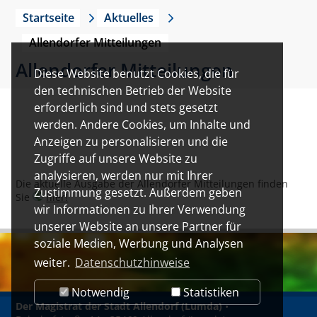
Startseite
Aktuelles
Allendorfer Mitteilungen
Allendorfer Mitteilungen
Diese Website benutzt Cookies, die für
den technischen Betrieb der Website
erforderlich sind und stets gesetzt
werden. Andere Cookies, um Inhalte und
Anzeigen zu personalisieren und die
Zugriffe auf unsere Website zu
analysieren, werden nur mit Ihrer
Die aktuelle Ausgabe der Allendorfer Mitteilungen finden
Zustimmung gesetzt. Außerdem geben
Sie
hier!
wir Informationen zu Ihrer Verwendung
unserer Website an unsere Partner für
soziale Medien, Werbung und Analysen
weiter.
Datenschutzhinweise
Notwendig
Statistiken
Der Magistrat der Stadt Allendorf (Lumda)
•