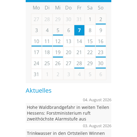
Mo
Di
Mi
Do
Fr
Sa
So
27
28
29
30
31
1
2
3
4
5
6
7
8
9
10
11
12
13
14
15
16
17
18
19
20
21
22
23
24
25
26
27
28
29
30
31
1
2
3
4
5
6
Aktuelles
04. August 2026
Hohe Waldbrandgefahr in weiten Teilen
Hessens: Forstministerium ruft
zweithöchste Alarmstufe aus
03. August 2026
Trinkwasser in den Ortsteilen Winnen