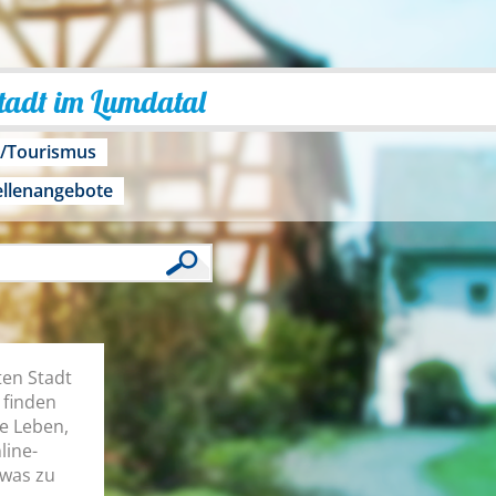
Stadt im Lumdatal
o/Tourismus
ellenangebote
ten Stadt
 finden
he Leben,
line-
twas zu