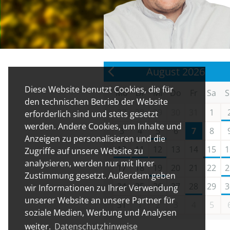
August 2026
Diese Website benutzt Cookies, die für
Mo
Di
Mi
Do
Fr
Sa
S
den technischen Betrieb der Website
27
28
29
30
31
1
erforderlich sind und stets gesetzt
werden. Andere Cookies, um Inhalte und
3
4
5
6
7
8
Anzeigen zu personalisieren und die
10
11
12
13
14
15
1
Zugriffe auf unsere Website zu
analysieren, werden nur mit Ihrer
17
18
19
20
21
22
2
Zustimmung gesetzt. Außerdem geben
24
25
26
27
28
29
3
wir Informationen zu Ihrer Verwendung
unserer Website an unsere Partner für
31
1
2
3
4
5
soziale Medien, Werbung und Analysen
weiter.
Datenschutzhinweise